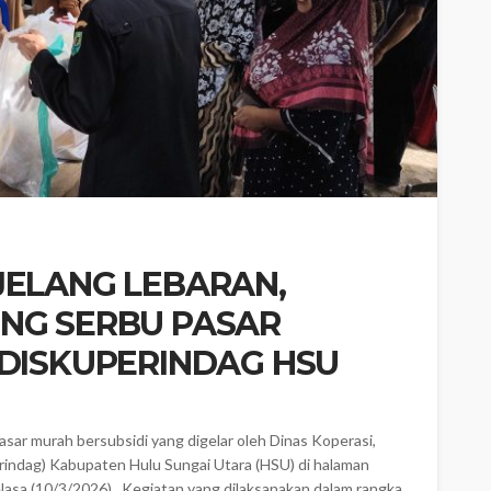
JELANG LEBARAN,
NG SERBU PASAR
 DISKUPERINDAG HSU
r murah bersubsidi yang digelar oleh Dinas Koperasi,
indag) Kabupaten Hulu Sungai Utara (HSU) di halaman
sa (10/3/2026). ‎ ‎Kegiatan yang dilaksanakan dalam rangka