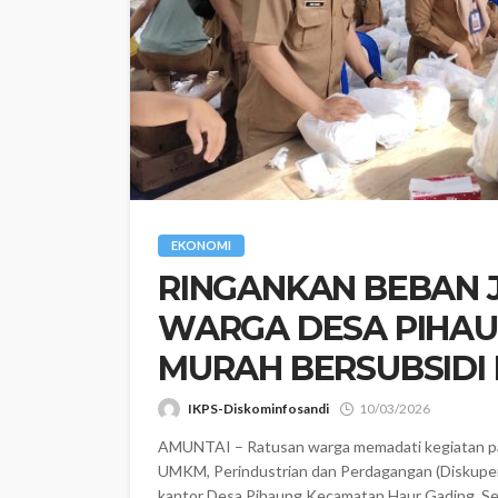
EKONOMI
RINGANKAN BEBAN 
WARGA DESA PIHAU
MURAH BERSUBSIDI
IKPS-Diskominfosandi
10/03/2026
AMUNTAI – Ratusan warga memadati kegiatan pasa
UMKM, Perindustrian dan Perdagangan (Diskuper
kantor Desa Pihaung Kecamatan Haur Gading, Sela