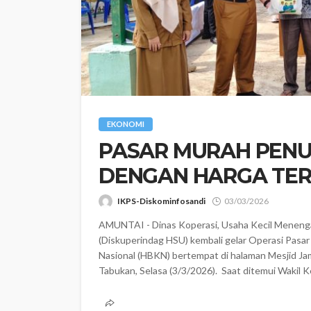
EKONOMI
‎PASAR MURAH PEN
DENGAN HARGA TE
IKPS-Diskominfosandi
03/03/2026
AMUNTAI - Dinas Koperasi, Usaha Kecil Menenga
(Diskuperindag HSU) kembali gelar Operasi Pasa
Nasional (HBKN) bertempat di halaman Mesjid J
Tabukan, Selasa (3/3/2026). ‎ ‎Saat ditemui Wakil 