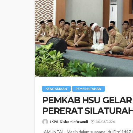
KEAGAMAAN
PEMERINTAHAN
‎PEMKAB HSU GELAR
PERERAT SILATURAHM
IKPS-Diskominfosandi
30/03/2026
AMUNTAI - Masih dalam suasana IdulFitri 1447 H