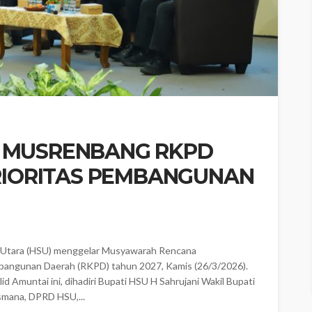
R MUSRENBANG RKPD
PRIORITAS PEMBANGUNAN
Utara (HSU) menggelar Musyawarah Rencana
ngunan Daerah (RKPD) tahun 2027, Kamis (26/3/2026). ‎
d Amuntai ini, dihadiri Bupati HSU H Sahrujani Wakil Bupati
smana, DPRD HSU,...