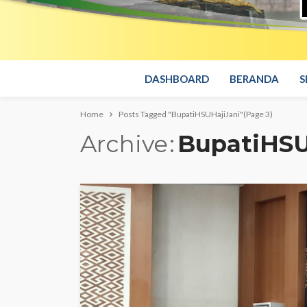
DASHBOARD
BERANDA
S
Home
Posts Tagged "BupatiHSUHajiJani"
(Page 3)
Archive
BupatiHSU