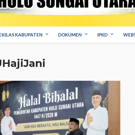
EKILAS KABUPATEN
DOKUMEN
IPKD
WEBS
HajiJani