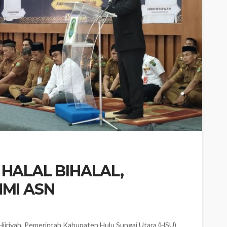
 HALAL BIHALAL,
I ASN ‎
ijriyah, Pemerintah Kabupaten Hulu Sungai Utara (HSU)