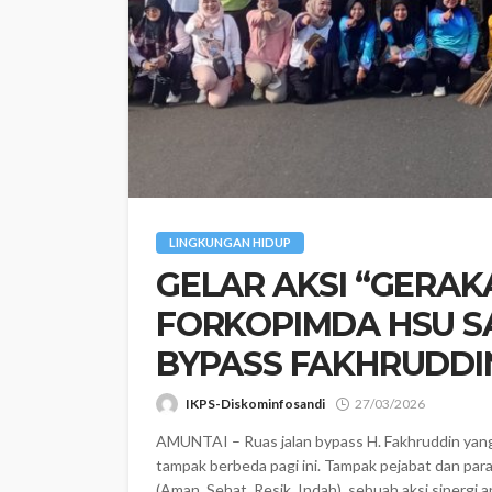
LINGKUNGAN HIDUP
‎GELAR AKSI “GERAK
FORKOPIMDA HSU S
BYPASS FAKHRUDDI
IKPS-Diskominfosandi
27/03/2026
AMUNTAI – Ruas jalan bypass H. Fakhruddin ya
tampak berbeda pagi ini. Tampak pejabat dan pa
(Aman, Sehat, Resik, Indah), sebuah aksi sinergi