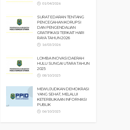
01/04/2026
SURAT EDARAN TENTANG
PENCEGAHAN KORUPSI
DAN PENGENDALIAN
GRATIFIKASI TERKAIT HARI
RAYA TAHUN 2026
16/03/2026
LOMBA INOVASI DAERAH
HULU SUNGAI UTARA TAHUN
2025
08/10/2025
MEWUJUDKAN DEMOKRASI
YANG SEHAT, MELALUI
KETERBUKAAN INFORMASI
PUBLIK
06/10/2025