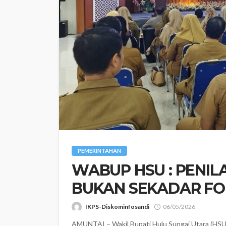
PEMERINTAHAN
WABUP HSU : PENIL
BUKAN SEKADAR FO
IKPS-Diskominfosandi
06/05/2026
‎​AMUNTAI – Wakil Bupati Hulu Sungai Utara (HS