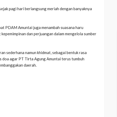
i sejak pagi hari berlangsung meriah dengan banyaknya
jabat PDAM Amuntai juga menambah suasana haru
t kepemimpinan dan perjuangan dalam mengelola sumber
uran sederhana namun khidmat, sebagai bentuk rasa
gus doa agar PT Tirta Agung Amuntai terus tumbuh
membanggakan daerah.