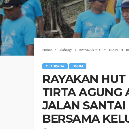
Home
Olahraga
RAYAKAN HUT PERTAMA, PT T
OLAHRAGA
UMUM
RAYAKAN HUT 
TIRTA AGUNG 
JALAN SANTAI
BERSAMA KEL