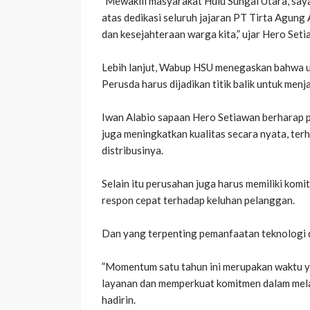
‎​”Mewakili masyarakat Hulu Sungai Utara, s
atas dedikasi seluruh jajaran PT Tirta Agung
dan kesejahteraan warga kita,” ujar Hero Seti
‎​Lebih lanjut, Wabup HSU menegaskan bahwa 
Perusda harus dijadikan titik balik untuk menja
‎Iwan Alabio sapaan Hero Setiawan berharap 
juga meningkatkan kualitas secara nyata, terh
distribusinya.
‎​Selain itu perusahan juga harus memiliki k
respon cepat terhadap keluhan pelanggan.
‎​Dan yang terpenting pemanfaatan teknologi 
‎​”Momentum satu tahun ini merupakan waktu 
layanan dan memperkuat komitmen dalam mela
hadirin.