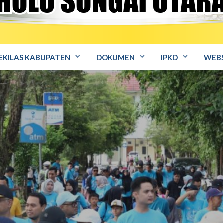
EKILAS KABUPATEN
DOKUMEN
IPKD
WEBS