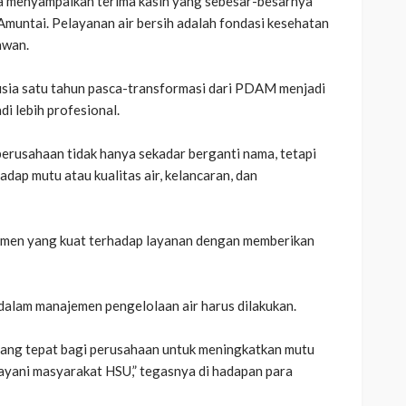
aya menyampaikan terima kasih yang sebesar-besarnya
 Amuntai. Pelayanan air bersih adalah fondasi kesehatan
awan.
usia satu tahun pasca-transformasi dari PDAM menjadi
di lebih profesional.
perusahaan tidak hanya sekadar berganti nama, tetapi
adap mutu atau kualitas air, kelancaran, dan
omitmen yang kuat terhadap layanan dengan memberikan
dalam manajemen pengelolaan air harus dilakukan.
yang tepat bagi perusahaan untuk meningkatkan mutu
yani masyarakat HSU,” tegasnya di hadapan para