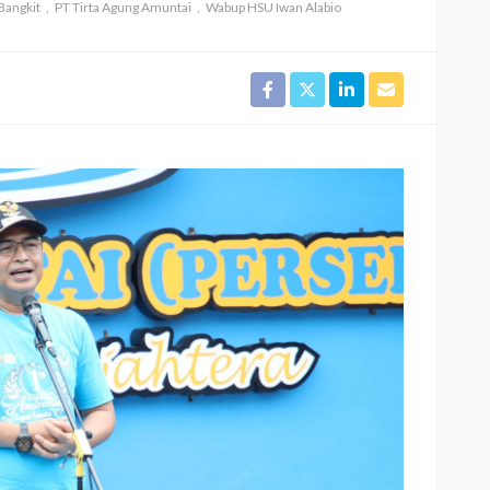
Bangkit
PT Tirta Agung Amuntai
Wabup HSU Iwan Alabio