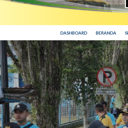
DASHBOARD
BERANDA
S