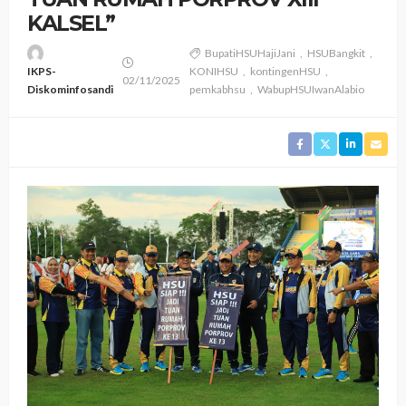
KALSEL”
BupatiHSUHajiJani
HSUBangkit
IKPS-
KONIHSU
kontingenHSU
02/11/2025
Diskominfosandi
pemkabhsu
WabupHSUIwanAlabio