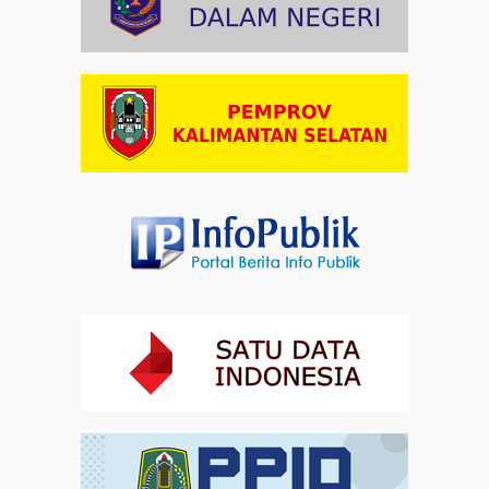
Indonesia
Artikel
03-08-2026 08:52
Dalam Zikir dan Doa Kebangsaan, Tio Menemukan
Makna Keberagaman
Artikel
01-08-2026 18:00
Profil Enam Pemuka Agama Pembaca Doa
Kebangsaan di Monas
Artikel
31-07-2026 16:04
Staf Khusus Menteri Investasi dan Hilirisasi/BKPM:
Investasi Inklusif Dimulai dari Mengubah Cara
Pandang terhadap Penyandang Disabilitas