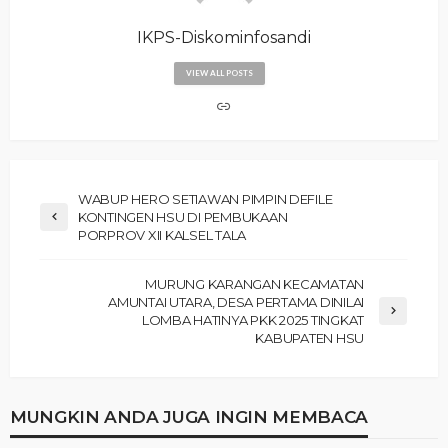
IKPS-Diskominfosandi
VIEW ALL POSTS
WABUP HERO SETIAWAN PIMPIN DEFILE
KONTINGEN HSU DI PEMBUKAAN
PORPROV XII KALSEL TALA
MURUNG KARANGAN KECAMATAN
AMUNTAI UTARA, DESA PERTAMA DINILAI
LOMBA HATINYA PKK 2025 TINGKAT
KABUPATEN HSU
MUNGKIN ANDA JUGA INGIN MEMBACA