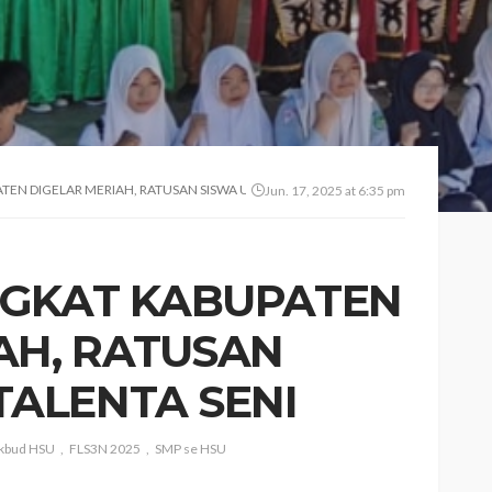
TEN DIGELAR MERIAH, RATUSAN SISWA UNJUK TALENTA SENI
Jun. 17, 2025 at 6:35 pm
INGKAT KABUPATEN
AH, RATUSAN
TALENTA SENI
ikbud HSU
FLS3N 2025
SMP se HSU