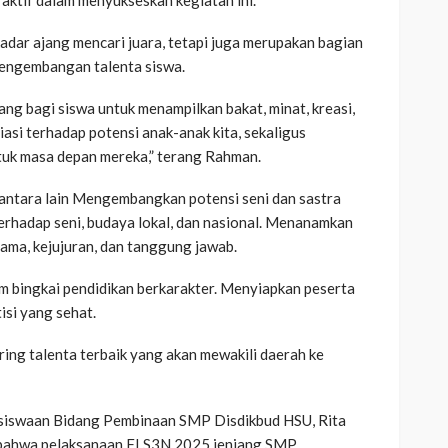
ar ajang mencari juara, tetapi juga merupakan bagian
 pengembangan talenta siswa.
g bagi siswa untuk menampilkan bakat, minat, kreasi,
asi terhadap potensi anak-anak kita, sekaligus
tuk masa depan mereka,” terang Rahman.
 antara lain Mengembangkan potensi seni dan sastra
terhadap seni, budaya lokal, dan nasional. Menanamkan
a sama, kejujuran, dan tanggung jawab.
m bingkai pendidikan berkarakter. Menyiapkan peserta
isi yang sehat.
ring talenta terbaik yang akan mewakili daerah ke
Kesiswaan Bidang Pembinaan SMP Disdikbud HSU, Rita
 bahwa pelaksanaan FLS3N 2025 jenjang SMP