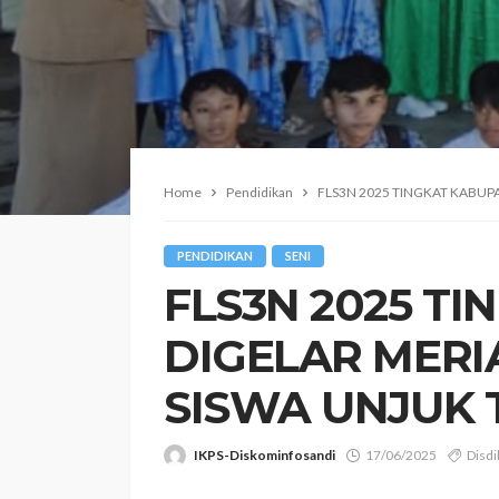
Home
Pendidikan
FLS3N 2025 TINGKAT KABUPA
PENDIDIKAN
SENI
FLS3N 2025 T
DIGELAR MERI
SISWA UNJUK 
IKPS-Diskominfosandi
17/06/2025
Disd