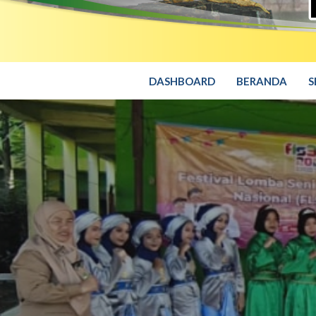
DASHBOARD
BERANDA
S