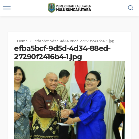
Home
efba5bcf-9d5d-4d34-88ed-27290f2416b4-1.jpg
efba5bcf-9d5d-4d34-88ed-
27290f2416b4-1.jpg