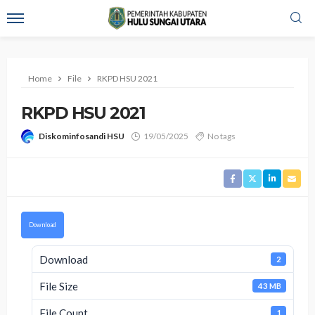
Home
File
RKPD HSU 2021
RKPD HSU 2021
Diskominfosandi HSU
19/05/2025
No tags
Download
Download
2
File Size
43 MB
File Count
1