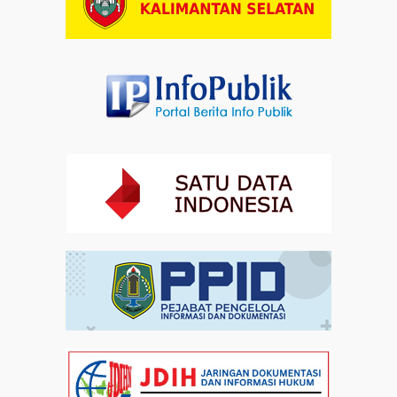
Artikel
01-08-2026 18:00
Profil Enam Pemuka Agama Pembaca Doa
Kebangsaan di Monas
Artikel
31-07-2026 16:04
Staf Khusus Menteri Investasi dan Hilirisasi/BKPM:
Investasi Inklusif Dimulai dari Mengubah Cara
Pandang terhadap Penyandang Disabilitas