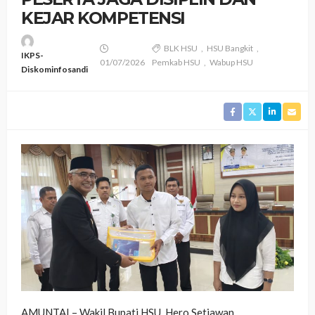
KEJAR KOMPETENSI
BLK HSU
HSU Bangkit
IKPS-
01/07/2026
Pemkab HSU
Wabup HSU
Diskominfosandi
AMUNTAI – Wakil Bupati HSU, Hero Setiawan,