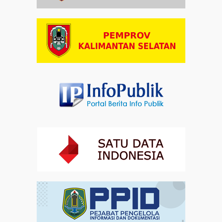
Artikel
03-08-2026 08:52
Dalam Zikir dan Doa Kebangsaan, Tio Menemukan
Makna Keberagaman
Artikel
01-08-2026 18:00
Profil Enam Pemuka Agama Pembaca Doa
Kebangsaan di Monas
Artikel
31-07-2026 16:04
Staf Khusus Menteri Investasi dan Hilirisasi/BKPM:
Investasi Inklusif Dimulai dari Mengubah Cara
Pandang terhadap Penyandang Disabilitas